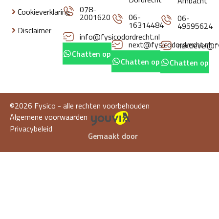
Ambacht
078-
Cookieverklaring
2001620
06-
06-
16314484
49595624
Disclaimer
info@fysicodordrecht.nl
next@fysicodordrecht.nl
nextlevel@fy
Chatten op whatsapp
Chatten op whatsapp
Chatten op w
©2026 Fysico - alle rechten voorbehouden
Algemene voorwaarden
Privacybeleid
Gemaakt door