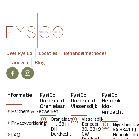
Over FysiCo
Locaties
Behandelmethodes
Tarieven
Blog
Informatie
FysiCo
FysiCo
FysiCo
Dordrecht -
Dordrecht –
Hendrik-
Oranjelaan
Vissersdijk
Ido-
Partners & Netwerken
Ambacht
Oranjelaan
Vissersdijk
Privacyverklaring
11, 3311
Beneden
Nijverheids
DH
30, 3319
64 3341 LJ
Dordrecht
GW
Hendrik -Ido
FAQ
Dordrecht