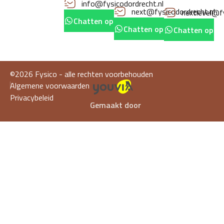
info@fysicodordrecht.nl
next@fysicodordrecht.nl
nextlevel@fy
Chatten op whatsapp
Chatten op whatsapp
Chatten op w
©2026 Fysico - alle rechten voorbehouden
Algemene voorwaarden
Privacybeleid
Gemaakt door