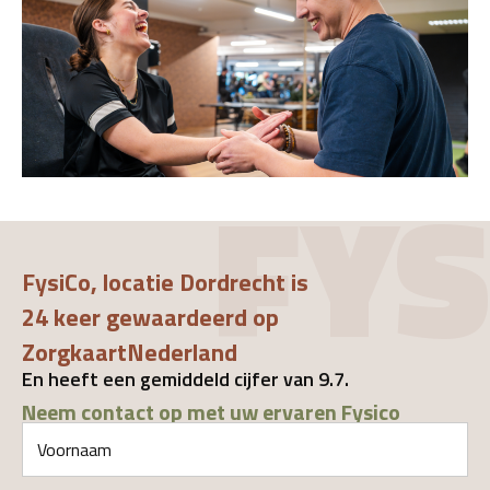
FYS
FysiCo, locatie Dordrecht is
24 keer gewaardeerd op
ZorgkaartNederland
En heeft een gemiddeld cijfer van 9.7.
Neem contact op met uw ervaren Fysico
Voornaam
(Vereist)