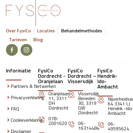
Over FysiCo
Locaties
Behandelmethodes
Tarieven
Blog
Informatie
FysiCo
FysiCo
FysiCo
Dordrecht -
Dordrecht –
Hendrik-
Oranjelaan
Vissersdijk
Ido-
Partners & Netwerken
Ambacht
Oranjelaan
Vissersdijk
Privacyverklaring
11, 3311
Beneden
Nijverheids
DH
30, 3319
64 3341 LJ
Dordrecht
GW
Hendrik -Ido
FAQ
Dordrecht
Ambacht
078-
Cookieverklaring
2001620
06-
06-
16314484
49595624
Disclaimer