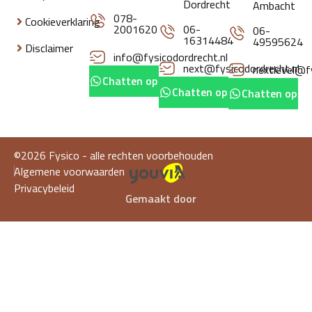
Dordrecht
Ambacht
078-
Cookieverklaring
2001620
06-
06-
16314484
49595624
Disclaimer
info@fysicodordrecht.nl
next@fysicodordrecht.nl
nextlevel@fy
Chatten op whatsapp
Chatten op whatsapp
Chatten op w
©2026 Fysico - alle rechten voorbehouden
Algemene voorwaarden
Privacybeleid
Gemaakt door