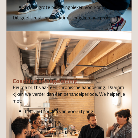
hoe je grote belastingpieken voorkomt
Dit geeft rust en voorkomt terugkerende problemen.
05
Coaching en begeleiding
Reuma blijft vaak een chronische aandoening. Daarom
kijken we verder dan één behandelperiode. We helpen je
met:
het vasthouden van vooruitgang
terugvalpreventie
actief blijven op de lange termijn