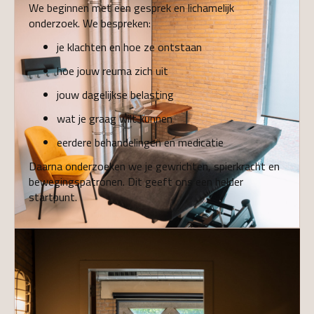
We beginnen met een gesprek en lichamelijk
onderzoek. We bespreken:
je klachten en hoe ze ontstaan
hoe jouw reuma zich uit
jouw dagelijkse belasting
wat je graag wilt kunnen
eerdere behandelingen en medicatie
Daarna onderzoeken we je gewrichten, spierkracht en
bewegingspatronen. Dit geeft ons een helder
startpunt.
02