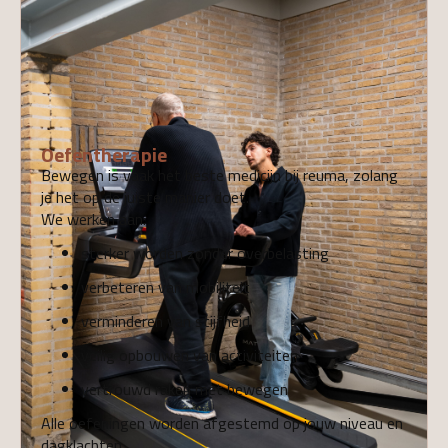
03
Oefentherapie
Bewegen is vaak het beste medicijn bij reuma, zolang
je het op de juiste manier doet.
We werken aan:
sterker worden zonder overbelasting
verbeteren van mobiliteit
verminderen van stijfheid
veilig opbouwen van activiteiten
vertrouwd raken met bewegen
Alle oefeningen worden afgestemd op jouw niveau en
dagklachten.