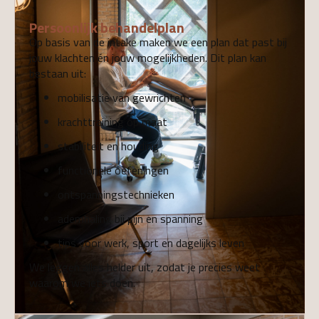
Persoonlijk behandelplan
Op basis van de intake maken we een plan dat past bij
jouw klachten én jouw mogelijkheden. Dit plan kan
bestaan uit:
mobilisatie van gewrichten
krachttraining op maat
stabiliteit en houding
functionele oefeningen
ontspanningstechnieken
ademhaling bij pijn en spanning
tips voor werk, sport en dagelijks leven
We leggen alles helder uit, zodat je precies weet
waarom we iets doen.