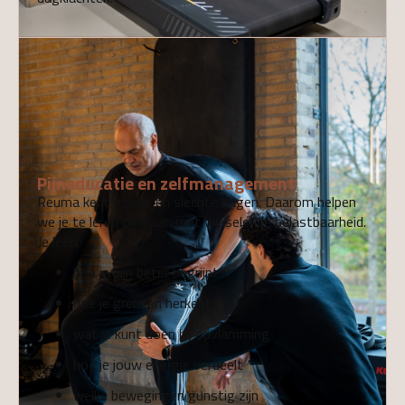
04
Pijneducatie en zelfmanagement
Reuma kent goede én slechte dagen. Daarom helpen
we je te leren omgaan met wisselende belastbaarheid.
Je leert:
hoe je pijn beter begrijpt
hoe je grenzen herkent
wat je kunt doen bij opvlamming
hoe je jouw energie verdeelt
welke bewegingen gunstig zijn