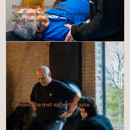
Meten van voortgang
Tussentijds beoordelen we de resultaten en passen
we het plan aan als dat nodig is.
05
Combinatie met oefentherapie
Om het effect te versterken combineren we
shockwave met beweegadviezen en gerichte
oefeningen.