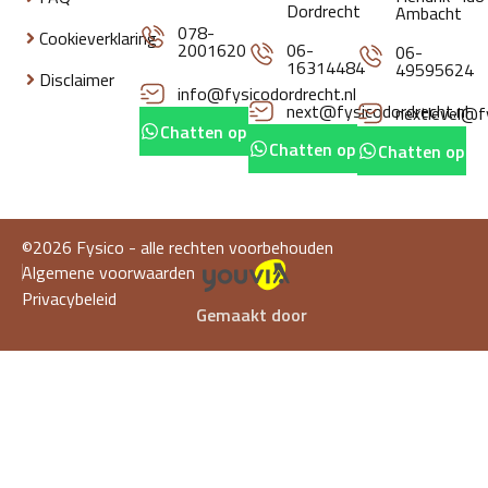
Dordrecht
Ambacht
078-
Cookieverklaring
2001620
06-
06-
16314484
49595624
Disclaimer
info@fysicodordrecht.nl
next@fysicodordrecht.nl
nextlevel@fy
Chatten op whatsapp
Chatten op whatsapp
Chatten op w
©2026 Fysico - alle rechten voorbehouden
Algemene voorwaarden
Privacybeleid
Gemaakt door