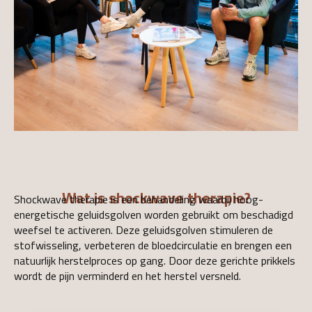
Wat is shockwave therapie?
Shockwave therapie is een behandeling waarbij hoog-
energetische geluidsgolven worden gebruikt om beschadigd
weefsel te activeren. Deze geluidsgolven stimuleren de
stofwisseling, verbeteren de bloedcirculatie en brengen een
natuurlijk herstelproces op gang. Door deze gerichte prikkels
wordt de pijn verminderd en het herstel versneld.