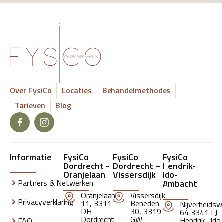
Over FysiCo
Locaties
Behandelmethodes
Tarieven
Blog
Informatie
FysiCo
FysiCo
FysiCo
Dordrecht -
Dordrecht –
Hendrik-
Oranjelaan
Vissersdijk
Ido-
Partners & Netwerken
Ambacht
Oranjelaan
Vissersdijk
Privacyverklaring
11, 3311
Beneden
Nijverheids
DH
30, 3319
64 3341 LJ
Dordrecht
GW
Hendrik -Ido
FAQ