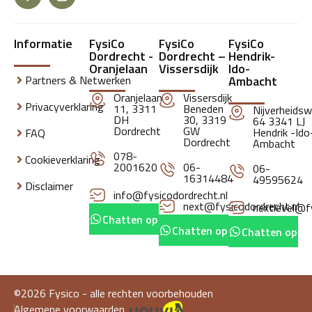
Informatie
FysiCo
FysiCo
FysiCo
Dordrecht -
Dordrecht –
Hendrik-
Oranjelaan
Vissersdijk
Ido-
Partners & Netwerken
Ambacht
Oranjelaan
Vissersdijk
Privacyverklaring
11, 3311
Beneden
Nijverheids
DH
30, 3319
64 3341 LJ
Dordrecht
GW
Hendrik -Ido
FAQ
Dordrecht
Ambacht
078-
Cookieverklaring
2001620
06-
06-
16314484
49595624
Disclaimer
info@fysicodordrecht.nl
next@fysicodordrecht.nl
nextlevel@fy
Chatten op whatsapp
Chatten op whatsapp
Chatten op w
©2026 Fysico - alle rechten voorbehouden
Algemene voorwaarden