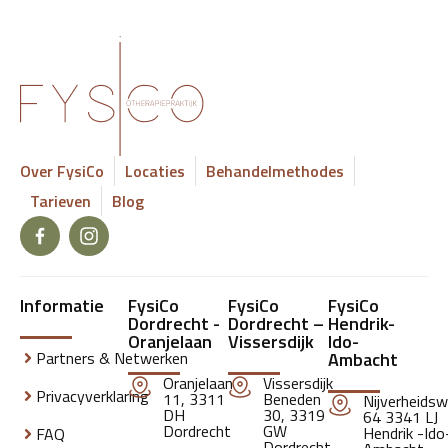
Over FysiCo
Locaties
Behandelmethodes
Tarieven
Blog
Informatie
FysiCo
FysiCo
FysiCo
Dordrecht -
Dordrecht –
Hendrik-
Oranjelaan
Vissersdijk
Ido-
Partners & Netwerken
Ambacht
Oranjelaan
Vissersdijk
Privacyverklaring
11, 3311
Beneden
Nijverheids
DH
30, 3319
64 3341 LJ
Dordrecht
GW
Hendrik -Ido
FAQ
Dordrecht