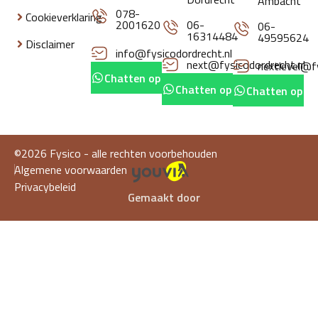
Ambacht
078-
Cookieverklaring
2001620
06-
06-
16314484
49595624
Disclaimer
info@fysicodordrecht.nl
next@fysicodordrecht.nl
nextlevel@fy
Chatten op whatsapp
Chatten op whatsapp
Chatten op w
©2026 Fysico - alle rechten voorbehouden
Algemene voorwaarden
Privacybeleid
Gemaakt door