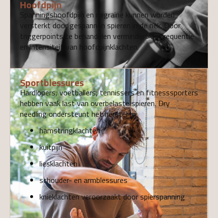
Hoofdpijn
Spanningshoofdpijn en migraine kunnen worden
versterkt door gespannen spieren in de nek. Door
triggerpoints te behandelen vermindert de frequentie
en intensiteit van hoofdpijnklachten.
Sportblessures
Hardlopers, voetballers, tennissers en fitnesssporters
hebben vaak last van overbelaste spieren. Dry
needling ondersteunt het herstel bij:
hamstringklachten
kuitpijn
liesklachten
schouder- en armblessures
knieklachten veroorzaakt door spierspanning