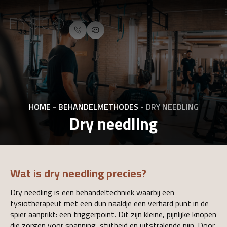
HOME
-
BEHANDELMETHODES
-
DRY NEEDLING
Dry needling
Wat is dry needling precies?
Dry needling is een behandeltechniek waarbij een
fysiotherapeut met een dun naaldje een verhard punt in de
spier aanprikt: een triggerpoint. Dit zijn kleine, pijnlijke knopen
die zorgen voor spanning, stijfheid en uitstralende pijn. Door