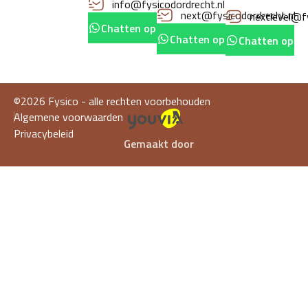
info@fysicodordrecht.nl
next@fysicodordrecht.nl
nextlevel@fy
Chatten op whatsapp
Chatten op whatsapp
Chatten op w
©2026 Fysico - alle rechten voorbehouden
Algemene voorwaarden
Privacybeleid
Gemaakt door