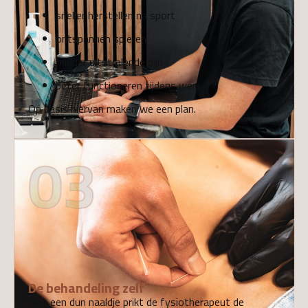
sneller herstellen na sport
ontspannen spieren
minder uitstralende pijn
beter functioneren tijdens werk
Op basis hiervan maken we een plan.
03
De behandeling zelf
Met een dun naaldje prikt de fysiotherapeut de