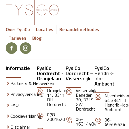
Over FysiCo
Locaties
Behandelmethodes
Tarieven
Blog
Informatie
FysiCo
FysiCo
FysiCo
Dordrecht -
Dordrecht –
Hendrik-
Oranjelaan
Vissersdijk
Ido-
Partners & Netwerken
Ambacht
Oranjelaan
Vissersdijk
Privacyverklaring
11, 3311
Beneden
Nijverheids
DH
30, 3319
64 3341 LJ
Dordrecht
GW
Hendrik -Ido
FAQ
Dordrecht
Ambacht
078-
Cookieverklaring
2001620
06-
06-
16314484
49595624
Disclaimer