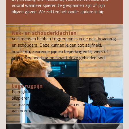
vooral wanneer spieren te gespannen zijn of pijn
blijven geven. We zetten het onder andere in bij:
Nek- en schouderklachten
Veel mensen hebben triggerpoints in de nek, bovenrug
en schouders. Deze kunnen leiden tot stijfheid,
hoofdpijn, zeurende pijn en beperkingen bij werk of
sport. Dry needling ontspant deze gebieden snel.
Lage rugpijn
Bij rugklachten spelen de dieper gelegen rug- en
bilspieren vaak een rol. Dry needling kan helpen bij het
losmaken van deze spiergroepen en het terugbrengen
van normale beweging.