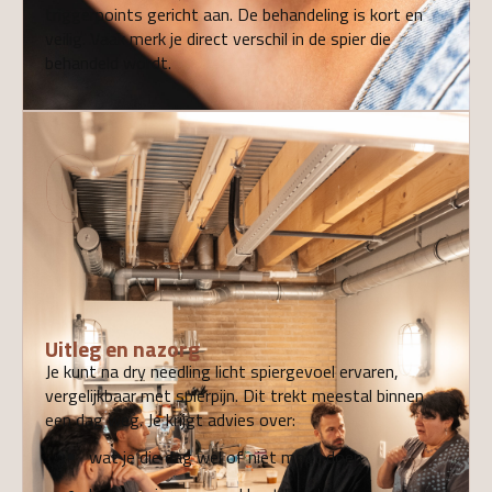
triggerpoints gericht aan. De behandeling is kort en
veilig. Vaak merk je direct verschil in de spier die
behandeld wordt.
04
Uitleg en nazorg
Je kunt na dry needling licht spiergevoel ervaren,
vergelijkbaar met spierpijn. Dit trekt meestal binnen
een dag weg. Je krijgt advies over:
wat je die dag wel of niet moet doen