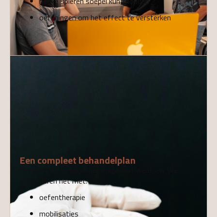
hoe je spieren soepel kunt houden
oefeningen om het effect te versterken
05
Een compleet behandelplan
Dry needling is nooit het enige wat we doen. We
combineren het met:
oefentherapie
mobilisaties