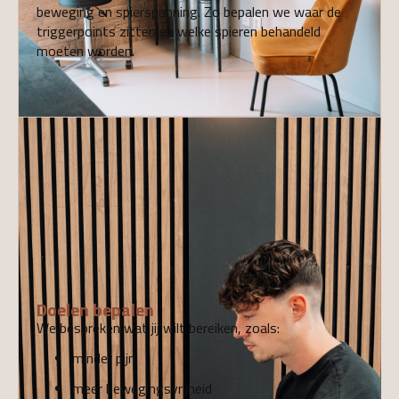
beweging en spierspanning. Zo bepalen we waar de
triggerpoints zitten en welke spieren behandeld
moeten worden.
02
Doelen bepalen
We bespreken wat jij wilt bereiken, zoals:
minder pijn
meer bewegingsvrijheid