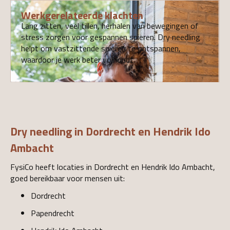
Werkgerelateerde klachten
Lang zitten, veel tillen, herhalen van bewegingen of
stress zorgen voor gespannen spieren. Dry needling
helpt om vastzittende spieren te ontspannen,
waardoor je werk beter volhoudt.
Dry needling in Dordrecht en Hendrik Ido
Ambacht
FysiCo heeft locaties in Dordrecht en Hendrik Ido Ambacht,
goed bereikbaar voor mensen uit:
Dordrecht
Papendrecht