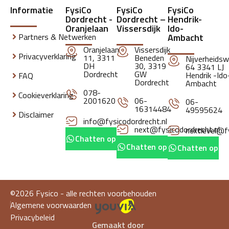
Informatie
FysiCo
FysiCo
FysiCo
Dordrecht -
Dordrecht –
Hendrik-
Oranjelaan
Vissersdijk
Ido-
Partners & Netwerken
Ambacht
Oranjelaan
Vissersdijk
Privacyverklaring
11, 3311
Beneden
Nijverheids
DH
30, 3319
64 3341 LJ
Dordrecht
GW
Hendrik -Ido
FAQ
Dordrecht
Ambacht
078-
Cookieverklaring
2001620
06-
06-
16314484
49595624
Disclaimer
info@fysicodordrecht.nl
next@fysicodordrecht.nl
nextlevel@fy
Chatten op whatsapp
Chatten op whatsapp
Chatten op w
©2026 Fysico - alle rechten voorbehouden
Algemene voorwaarden
Privacybeleid
Gemaakt door