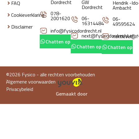
Dordrecht
GW
Hendrik -Ido
FAQ
Dordrecht
Ambacht
078-
Cookieverklaring
2001620
06-
06-
16314484
49595624
Disclaimer
info@fysicodordrecht.nl
next@fysicodordrecht.nl
nextlevel@fy
Chatten op whatsapp
Chatten op whatsapp
Chatten op w
©2026 Fysico - alle rechten voorbehouden
Algemene voorwaarden
Privacybeleid
Gemaakt door