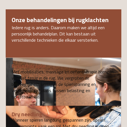
Onze behandelingen bij rugklachten
Iedere rug is anders. Daarom maken we altijd een
persoonlijk behandelplan. Dit kan bestaan uit
verschillende technieken die elkaar versterken.
Fysiotherapie
Met mobilisaties, massage en oefentherapie brengen
we rust terug in de rug. We vergroten de
beweeglijkheid, verlagen de spierspanning en
verbeteren de balans tussen belasting en
belastbaarheid.
Dry needling
Wanneer spieren langdurig gespannen zijn, spelen
triggerpoints vaak een rol. Met dry needling kunnen