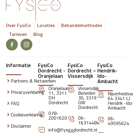
Over FysiCo
Locaties
Behandelmethodes
Tarieven
Blog
Informatie
FysiCo
FysiCo
FysiCo
Dordrecht -
Dordrecht –
Hendrik-
Oranjelaan
Vissersdijk
Ido-
Partners & Netwerken
Ambacht
Oranjelaan
Vissersdijk
Privacyverklaring
11, 3311
Beneden
Nijverheids
DH
30, 3319
64 3341 LJ
Dordrecht
GW
Hendrik -Ido
FAQ
Dordrecht
Ambacht
078-
Cookieverklaring
2001620
06-
06-
16314484
49595624
Disclaimer
info@fysicodordrecht.nl