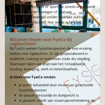
een vastzittende rug na een acute beweging
pijn tijdens werk of sport die steeds erger wordt
moeite met bewegen of opstaan
terugkerende pijn zonder duidelijke oorzaak
Hoe eerder je erbij bent, hoe sneller je herstelt.
Waarom kiezen voor FysiCo bij
rugklachten?
Bij FysiCo werken fysiotherapeuten die veel ervaring
hebben met rugklachten. Ze zijn gespecialiseerd in
mobiliteit, training en technieken zoals dry needling.
Daarnaast kijken we altijd naar het totaalplaatje:
houding, beweging, werk en belastbaarheid.
Je kiest voor FysiCo omdat:
je wordt behandeld door ervaren en geschoolde
fysiotherapeuten
de aanpak persoonlijk en doelgericht is
er gewerkt wordt aan zowel pijnvermindering als