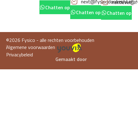
next@fysicodordrecht.nl
nextlevel@fy
Chatten op whatsapp
Chatten op whatsapp
Chatten op w
©2026 Fysico - alle rechten voorbehouden
Algemene voorwaarden
Privacybeleid
Gemaakt door