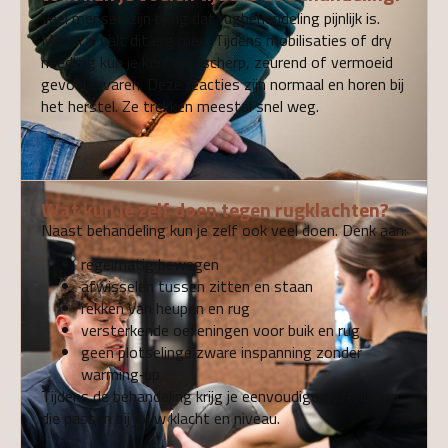
Veel mensen zijn bang dat rugbehandeling pijnlijk is.
Meestal valt dit erg mee. Tijdens mobilisaties of dry
needling kun je kort een scherp, zeurend of vermoeid
gevoel ervaren. Deze reacties zijn normaal en horen bij
het herstel. Ze trekken meestal snel weg.
Wat kun je zelf doen tegen rugklachten?
Naast behandeling kun je zelf ook veel doen. Denk aan:
regelmatig bewegen
afwisselen tussen zitten en staan
rekken van heupen en rug
versterkende oefeningen voor buik en rug
geen plotselinge zware inspanning zonder
warming‑up
Tijdens de behandeling krijg je eenvoudige oefeningen
die passen bij jouw klacht en niveau.