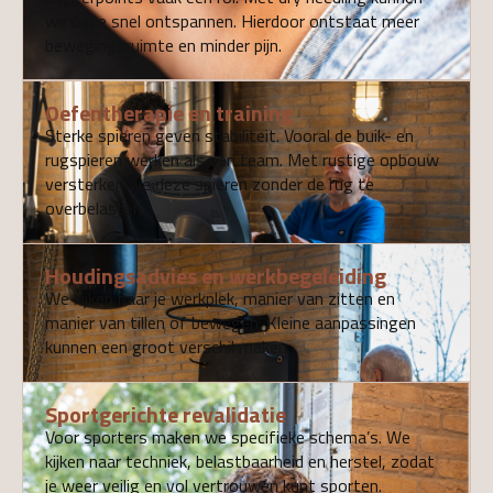
we deze snel ontspannen. Hierdoor ontstaat meer
bewegingsruimte en minder pijn.
Oefentherapie en training
Sterke spieren geven stabiliteit. Vooral de buik- en
rugspieren werken als een team. Met rustige opbouw
versterken we deze spieren zonder de rug te
overbelasten.
Houdingsadvies en werkbegeleiding
We kijken naar je werkplek, manier van zitten en
manier van tillen of bewegen. Kleine aanpassingen
kunnen een groot verschil maken.
Sportgerichte revalidatie
Voor sporters maken we specifieke schema’s. We
kijken naar techniek, belastbaarheid en herstel, zodat
je weer veilig en vol vertrouwen kunt sporten.