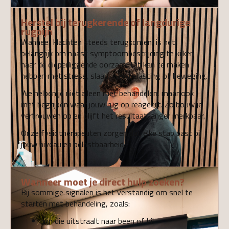
Herstel bij terugkerende of langdurige
rugpijn
Wanneer klachten steeds terugkomen, is het
belangrijk om naast symptoombestrijding te kijken
naar de dieperliggende oorzaak. Dit kan te maken
hebben met stress, slaap, werkbelasting of beweging.
We helpen je niet alleen met behandelen, maar ook
met begrijpen waar jouw rug op reageert. Zo bouw je
vertrouwen op en blijft het resultaat langer merkbaar.
Onze fysiotherapeuten zorgen dat elke stap past bij
jouw niveau en belastbaarheid.
Wanneer moet je direct hulp zoeken?
Bij sommige signalen is het verstandig om snel te
starten met behandeling, zoals:
pijn die uitstraalt naar been of bil