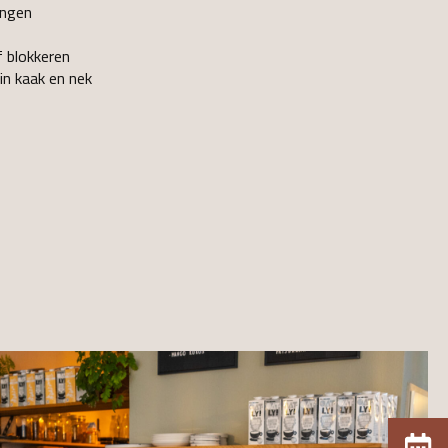
ingen
e
f blokkeren
in kaak en nek