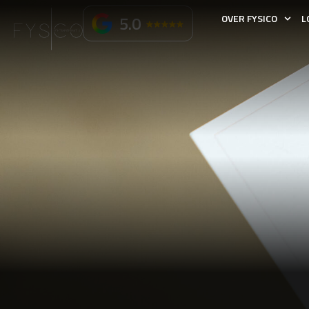
5.0
OVER FYSICO
L